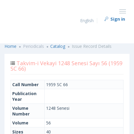
Sign in
English
Home
Periodicals
Catalog
Issue Record Details
Takvim-i Vekayi 1248 Senesi Sayı 56 (1959
SC 66)
Call Number
1959 SC 66
Publication
Year
Volume
1248 Senesi
Number
Volume
56
Sizes
40