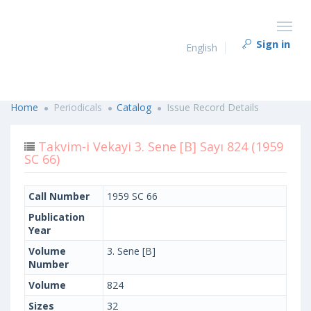
Sign in
English
Home
Periodicals
Catalog
Issue Record Details
Takvim-i Vekayi 3. Sene [B] Sayı 824 (1959
SC 66)
Call Number
1959 SC 66
Publication
Year
Volume
3. Sene [B]
Number
Volume
824
Sizes
32