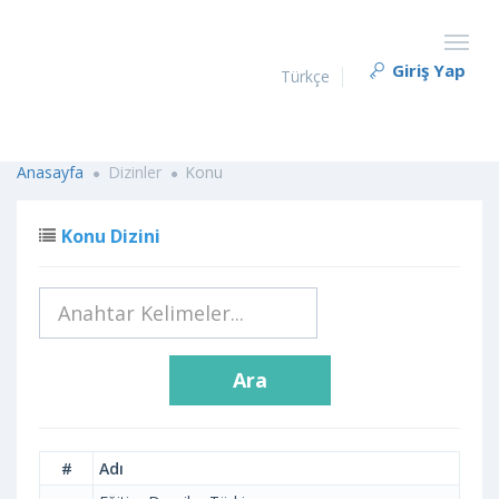
Giriş Yap
Türkçe
Anasayfa
Dizinler
Konu
Konu Dizini
Ara
#
Adı