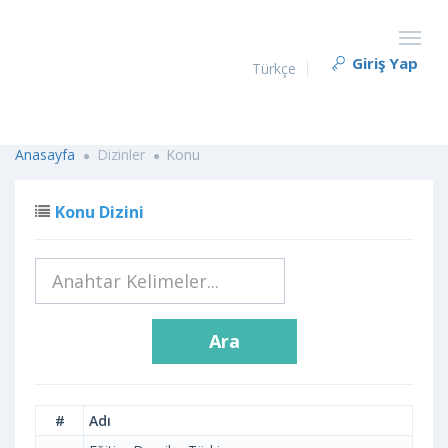
Giriş Yap
Türkçe
Anasayfa
Dizinler
Konu
Konu Dizini
Ara
#
Adı