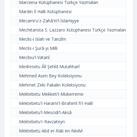
Marciena Kütüphanesi Türkçe Yazmaları
Mardin İl Halk Kütüphanesi
Mecami'u'z-Zahâ'iri'l-İslamiyye
Mechitarista S. Lazzaro Kütüphanesi Türkçe Yazmaları
Meclis-i Islah ve Tanzîm
Meclis-i Şurâ-yı Milli
Meclisu'l-Vatanî
Medresetu Âlî Şehîd Mutahharî
Mehmed Asım Bey Koleksiyonu
Mehmet Zeki Pakalın Koleksiyonu
Mektebetu Mekketi'l-Mükerreme
Mektebetu'l-Harami'l-İbrahimî fi'l-Halil
Mektebetu'l-Mescidi'l-Aksâ
Mektebetu'r-Ravzateyn
Mektebetü Abd er-Rab en-Nedvî