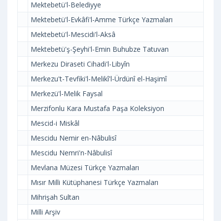
Mektebetü'l-Belediyye
Mektebetü'l-Evkâfi'l-Amme Türkçe Yazmaları
Mektebetü'l-Mescidi'l-Aksâ
Mektebetü'ş-Şeyhi'l-Emin Buhubze Tatuvan
Merkezu Diraseti Cihadi'l-Libyîn
Merkezu't-Tevfiki'l-Melikî'l-Ürdünî el-Haşimî
Merkezü'l-Melik Faysal
Merzifonlu Kara Mustafa Paşa Koleksiyon
Mescid-i Miskâl
Mescidu Nemir en-Nâbulisî
Mescidu Nemri'n-Nâbulisî
Mevlana Müzesi Türkçe Yazmaları
Mısır Milli Kütüphanesi Türkçe Yazmaları
Mihrişah Sultan
Milli Arşiv