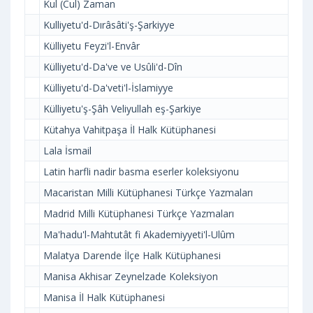
Kul (Cul) Zaman
Kulliyetu'd-Dırâsâti'ş-Şarkiyye
Külliyetu Feyzi'l-Envâr
Külliyetu'd-Da've ve Usûli'd-Dîn
Külliyetu'd-Da'veti'l-İslamiyye
Külliyetu'ş-Şâh Veliyullah eş-Şarkiye
Kütahya Vahitpaşa İl Halk Kütüphanesi
Lala İsmail
Latin harfli nadir basma eserler koleksiyonu
Macaristan Milli Kütüphanesi Türkçe Yazmaları
Madrid Milli Kütüphanesi Türkçe Yazmaları
Ma'hadu'l-Mahtutât fi Akademiyyeti'l-Ulûm
Malatya Darende İlçe Halk Kütüphanesi
Manisa Akhisar Zeynelzade Koleksiyon
Manisa İl Halk Kütüphanesi